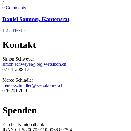
/
0 Comments
Daniel Sommer, Kantonsrat
1
2
3
Next ›
Kontakt
Simon Schweyer
simon.schweyer@feg-wetzikon.ch
077 412 88 17
Marco Schindler
marco.schindler@wetzikonref.ch
076 201 20 91
Spenden
Zürcher Kantonalbank
IBAN CH58 0070 0110 0066 8975 4